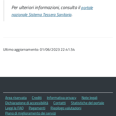
Per ulteriori informazioni, consulta il
portale
.
nazionale Sistema Tessera Sanitaria
Ultimo aggiornamento: 01/06/2023 22:41.54
Area riservata
Crediti
Informativa privacy
Note legali
Dichiarazione di accessibilità
Contatti
Statistiche del portale
Leggi le FAQ
Pagamenti
Riepilogo valutazioni
Piano di miglioramento dei servizi