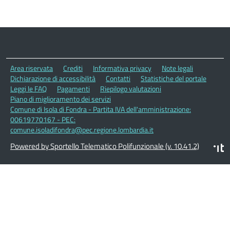
Area riservata
Crediti
Informativa privacy
Note legali
Dichiarazione di accessibilità
Contatti
Statistiche del portale
Leggi le FAQ
Pagamenti
Riepilogo valutazioni
Piano di miglioramento dei servizi
Comune di Isola di Fondra - Partita IVA dell'amministrazione:
00619770167 - PEC:
comune.isoladifondra@pec.regione.lombardia.it
Powered by Sportello Telematico Polifunzionale (v. 10.41.2)