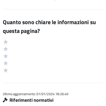
Quanto sono chiare le informazioni su
questa pagina?
Valuta
Valutazione
5
Valuta
stelle
4
Valuta
su
stelle
3
Valuta
5
su
stelle
2
Valuta
5
su
stelle
1
5
su
stelle
5
su
5
Ultimo aggiornamento: 01/01/2024 18:26.40
Riferimenti normativi