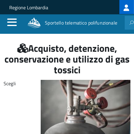
Log
Salta al contenuto principale
Skip to site navigation
Regione Lombardia
me
Sportello telematico polifunzionale
Acquisto, detenzione,
conservazione e utilizzo di gas
tossici
Scegli