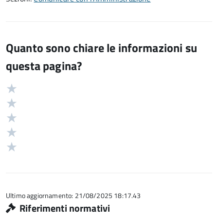
Quanto sono chiare le informazioni su
questa pagina?
Valuta
Valutazione
5
Valuta
stelle
4
Valuta
su
stelle
3
Valuta
5
su
stelle
2
Valuta
5
su
stelle
1
5
su
stelle
5
su
5
Ultimo aggiornamento: 21/08/2025 18:17.43
Riferimenti normativi