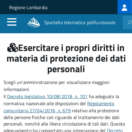
Log
Salta al contenuto principale
Skip to site navigation
Regione Lombardia
me
Sportello telematico polifunzionale
Esercitare i propri diritti in
materia di protezione dei dati
personali
Scegli un'amministrazione per visualizzare maggiori
informazioni
Il
Decreto legislativo 10/08/2018, n. 101
ha adeguato la
normativa nazionale alle disposizioni del
Regolamento
comunitario 27/04/2016, n. 679
relativo alla protezione
delle persone fisiche con riguardo al trattamento dei dati
personali, nonché alla libera circolazione di tali dati. Questo
adeguamento ha comportato una integrazione del
Decreto