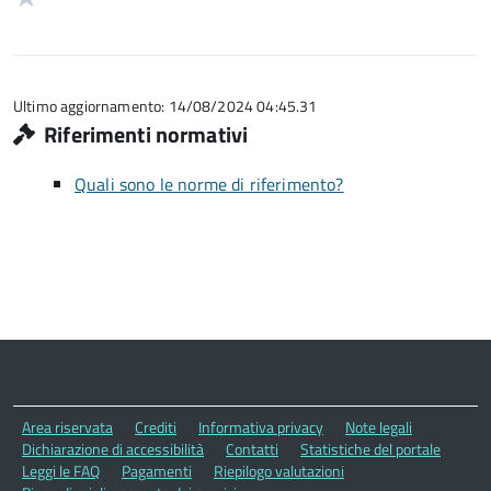
5
su
stelle
1
5
su
stelle
5
su
5
Ultimo aggiornamento: 14/08/2024 04:45.31
Riferimenti normativi
Quali sono le norme di riferimento?
Area riservata
Crediti
Informativa privacy
Note legali
Dichiarazione di accessibilità
Contatti
Statistiche del portale
Leggi le FAQ
Pagamenti
Riepilogo valutazioni