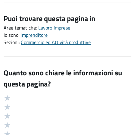
Puoi trovare questa pagina in
Aree tematiche:
Lavoro
Imprese
Io sono:
Imprenditore
Sezioni:
Commercio ed Attività produttive
Quanto sono chiare le informazioni su
questa pagina?
Valuta
Valutazione
5
Valuta
stelle
4
Valuta
su
stelle
3
Valuta
5
su
stelle
2
Valuta