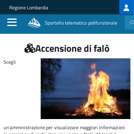
Log
Salta al contenuto principale
Skip to site navigation
Regione Lombardia
me
Sportello telematico polifunzionale
Accensione di falò
Scegli
un'amministrazione per visualizzare maggiori informazioni