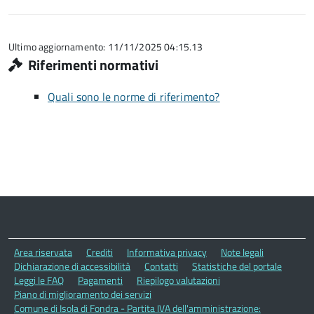
Ultimo aggiornamento: 11/11/2025 04:15.13
Riferimenti normativi
Quali sono le norme di riferimento?
Area riservata
Crediti
Informativa privacy
Note legali
Dichiarazione di accessibilità
Contatti
Statistiche del portale
Leggi le FAQ
Pagamenti
Riepilogo valutazioni
Piano di miglioramento dei servizi
Comune di Isola di Fondra - Partita IVA dell'amministrazione: